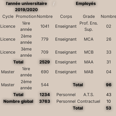
l'année universitaire
/
Employés
2019/2020
Cycle
Promotion
Nombre
Corps
Grade
Nombr
1ère
Prof. Ens.
Licence
1041
Enseignant
02
année
Sup.
2ème
Licence
779
Enseignant
MCA
26
année
3ème
Licence
709
Enseignant
MCB
33
année
Total
2529
Enseignant
MAA
31
1ère
Master
690
Enseignant
MAB
04
année
2ème
Master
544
Total
96
année
Total
1234
Personnel
A.T.S.
43
Nombre global
3763
Personnel
Contractuel
10
Total
53