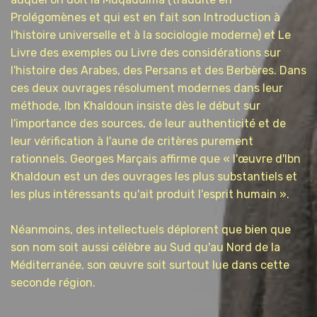
Prolégomènes et qui est en fait son Introduction à
l'histoire universelle et à la sociologie moderne) et Le
Livre des exemples ou Livre des considérations sur
l'histoire des Arabes, des Persans et des Berbères. Dans
ces deux ouvrages résolument modernes dans leur
méthode, Ibn Khaldoun insiste dès le début sur
l'importance des sources, de leur authenticité et de
leur vérification à l'aune de critères purement
rationnels. Georges Marçais affirme que « l'œuvre d'Ibn
Khaldoun est un des ouvrages les plus substantiels et
les plus intéressants qu'ait produit l'esprit humain ».
Néanmoins, des intellectuels déplorent que bien que
son nom soit aussi célèbre au Sud qu'au Nord de la
Méditerranée, son œuvre soit surtout lue dans cette
seconde région.