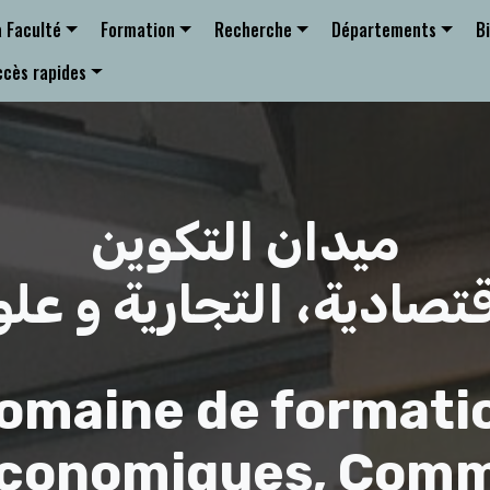
a Faculté
Formation
Recherche
Départements
B
ccès rapides
ميدان التكوين
قتصادية، التجارية و علو
omaine de formati
conomiques, Comm