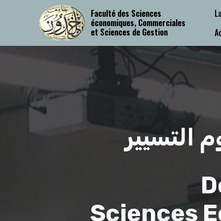
Mobirise Website Builder
v4.9.3
Faculté des Sciences
L
style{ }
économiques, Commerciales
et Sciences de Gestion
A
م التسيير
D
Sciences E