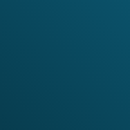
tére Ministère de
seignement Supérieur et de
echerche
ntifique(MESRS)
re de recherche sur
ormation scientifique et
nique(CERIST)
dback
vous plaît envoyez-nous vos
, rapports de bugs,
estions! Tout commentaire
t apprécié.