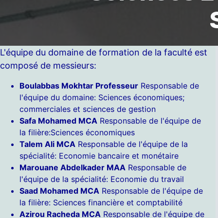
L'équipe du domaine de formation de la faculté est
composé de messieurs:
Boulabbas Mokhtar Professeur
Responsable de
l'équipe du domaine: Sciences économiques;
commerciales et sciences de gestion
Safa Mohamed MCA
Responsable de l'équipe de
la filière:Sciences économiques
Talem Ali MCA
Responsable de l'équipe de la
spécialité: Economie bancaire et monétaire
Marouane Abdelkader MAA
Responsable de
l'équipe de la spécialité: Economie du travail
Saad Mohamed MCA
Responsable de l'équipe de
la filière: Sciences financière et comptabilité
Azirou Racheda MCA
Responsable de l'équipe de