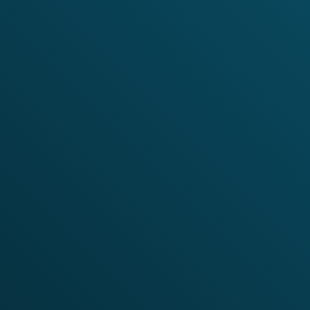
Université Ibn-Khaldoun
Minis
Tiaret
l'En
BP P 78 zaâroura 14000, Tiaret,
la R
Algérie.
Scie
Cent
l'inf
tech
Contacts
Fee
web-master@univ-tiaret.dz .
S'il 
administration@univ-tiaret.dz
idées
Phone: +213(0)46 20 88 49
sugg
serai