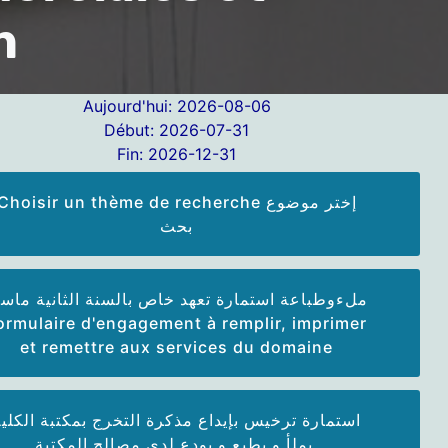
n
Aujourd'hui: 2026-08-06
Début: 2026-07-31
Fin: 2026-12-31
Choisir un thème de recherche إختر موضوع
بحث
ملءوطباعة استمارة تعهد خاص بالسنة الثانية ماست
ormulaire d'engagement à remplir, imprimer
et remettre aux services du domaine
استمارة ترخيس بإيداع مذكرة التخرج بمكتبة الكلية
يملأ و يطبع و يودع لدى مصالح المكتبة